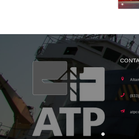
CONT
Alta
(833
atpc