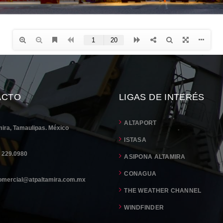
ACTO
LIGAS DE INTERÉS
ALTAPORT
mira, Tamaulipas. México
ISTASA
) 229.0980
ASIPONA ALTAMIRA
CONAGUA
omercial@atpaltamira.com.mx
THE WEATHER CHANNEL
WINDFINDER