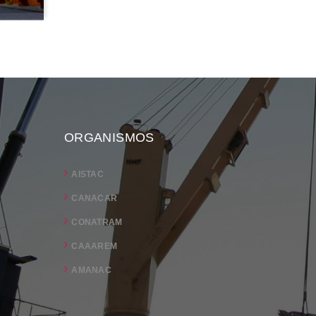
ORGANISMOS
AISTAC
CANACAR
CONATRAM
CAAAREM
AMANAC