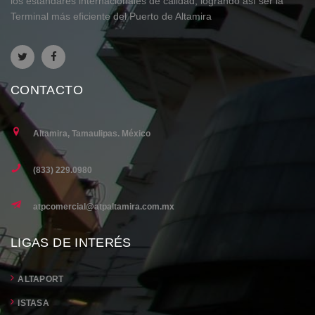
los estándares internacionales de calidad, logrando así ser la
Terminal más eficiente del Puerto de Altamira
CONTACTO
Altamira, Tamaulipas. México
(833) 229.0980
atpcomercial@atpaltamira.com.mx
LIGAS DE INTERÉS
ALTAPORT
ISTASA