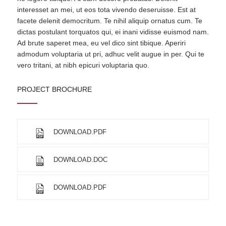
interesset an mei, ut eos tota vivendo deseruisse. Est at
facete delenit democritum. Te nihil aliquip ornatus cum. Te
dictas postulant torquatos qui, ei inani vidisse euismod nam.
Ad brute saperet mea, eu vel dico sint tibique. Aperiri
admodum voluptaria ut pri, adhuc velit augue in per. Qui te
vero tritani, at nibh epicuri voluptaria quo.
PROJECT BROCHURE
DOWNLOAD.PDF
DOWNLOAD.DOC
DOWNLOAD.PDF