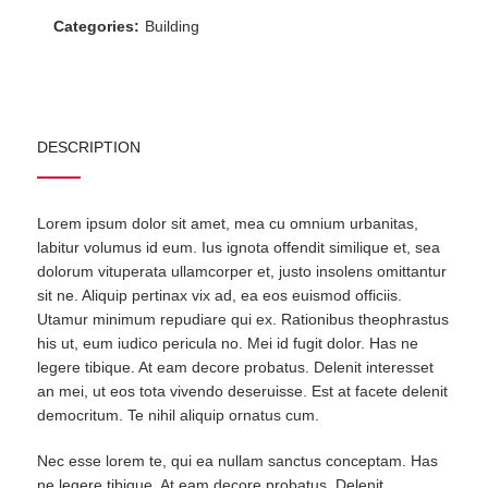
Categories:
Building
DESCRIPTION
Lorem ipsum dolor sit amet, mea cu omnium urbanitas,
labitur volumus id eum. Ius ignota offendit similique et, sea
dolorum vituperata ullamcorper et, justo insolens omittantur
sit ne. Aliquip pertinax vix ad, ea eos euismod officiis.
Utamur minimum repudiare qui ex. Rationibus theophrastus
his ut, eum iudico pericula no. Mei id fugit dolor. Has ne
legere tibique. At eam decore probatus. Delenit interesset
an mei, ut eos tota vivendo deseruisse. Est at facete delenit
democritum. Te nihil aliquip ornatus cum.
Nec esse lorem te, qui ea nullam sanctus conceptam. Has
ne legere tibique. At eam decore probatus. Delenit