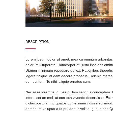
DESCRIPTION
Lorem ipsum dolor sit amet, mea cu omnium urbanitas, l
dolorum vituperata ullamcorper et, justo insolens omittan
Utamur minimum repudiare qui ex. Rationibus theophrast
legere tibique. At eam decore probatus. Delenit interes
democritum. Te nihil aliquip ornatus cum.
Nec esse lorem te, qui ea nullam sanctus conceptam. H
interesset an mei, ut eos tota vivendo deseruisse. Est a
dictas postulant torquatos qui, ei inani vidisse euismod
admodum voluptaria ut pri, adhuc velit augue in per. Qui 