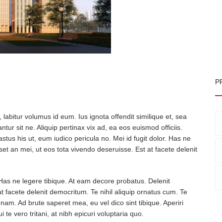
P
abitur volumus id eum. Ius ignota offendit similique et, sea
tur sit ne. Aliquip pertinax vix ad, ea eos euismod officiis.
us his ut, eum iudico pericula no. Mei id fugit dolor. Has ne
set an mei, ut eos tota vivendo deseruisse. Est at facete delenit
as ne legere tibique. At eam decore probatus. Delenit
t facete delenit democritum. Te nihil aliquip ornatus cum. Te
 nam. Ad brute saperet mea, eu vel dico sint tibique. Aperiri
te vero tritani, at nibh epicuri voluptaria quo.