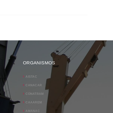
ORGANISMOS
AISTAC
CANACAR
CONATRAM
CAAAREM
AMANAC