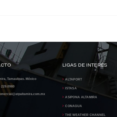
ACTO
LIGAS DE INTERÉS
mira, Tamaulipas. México
ALTAPORT
) 229.0980
ISTASA
omercial@atpaltamira.com.mx
ASIPONA ALTAMIRA
CONAGUA
THE WEATHER CHANNEL