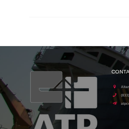
CONT
Alta
(833
atpc