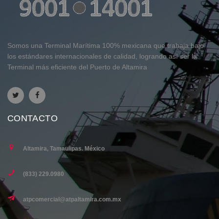
Somos una Terminal Marítima 100% mexicana que trabaja bajo
los estándares internacionales de calidad, logrando así ser la
Terminal más eficiente del Puerto de Altamira
CONTACTO
Altamira, Tamaulipas. México
(833) 229.0980
atpcomercial@atpaltamira.com.mx